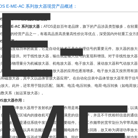
TOS E-ME-AC 系列放大器现货产品概述：
OS E-ME-AC 系列放大器现货
OS E-ME-AC 系列放大器：
ATOS是款百年老品牌，旗下的产品涉及类型极多，在轻
TOS旗下的经营产品之一，有着高品质高质量高性价比等优点，深受国内外轻重工业方
OS放大器：
加信号幅度或功率的装置，它是自动化技术工具中处理信号的重要元件。放大器的放大
耗由能源提供。对于线性放大器，输出就是输入信号的复现和增强。对于非线性放大器
处理信号物理量分为机械放大器、机电放大器、电子放大器、液动放大器和气动放大器
见射流元件）的推广，液动或气动放大器的应用也逐渐增多。电子放大器又按所用有源
器和磁放大器，其中又以晶体管放大器应用*。在自动化仪表中晶体管放大器常用于信
挽放大。此外，还常用于阻抗匹配、隔离、电流-电压转换、电荷-电压转换（如电荷
函数关系（如运算放大器）。
OS放大器作用：
理：高频功率放大器用于发射机的末级，作用是将高频已调波信号进行功率放大，以满
，保证在一定区域内的接收机可以接收到满意的信号电平，并且不干扰相邻信道的通信
频功率放大器是通信系统中发送装置的重要组件。按其工作频带的宽窄划分为窄带高频
功率放大器通常以具有选频滤波作用的选频电路作为输出回路，故又称为调谐功率放大
电路则是传输线变压器或其他宽带匹配电路，因此又称为非调谐功率放大器。高频功率