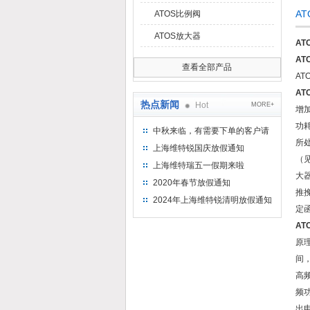
A
ATOS比例阀
ATOS放大器
AT
AT
查看全部产品
A
AT
热点新闻
Hot
MORE+
增
功
中秋来临，有需要下单的客户请
所
提前下单
上海维特锐国庆放假通知
（
上海维特瑞五一假期来啦
大
2020年春节放假通知
推
2024年上海维特锐清明放假通知
定
AT
原
间
高
频
出