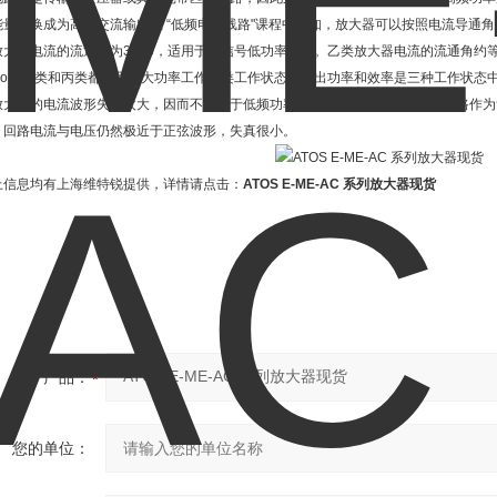
能量转换成为高频交流输出在 “低频电子线路"课程中已知，放大器可以按照电流导通
放大器电流的流通角为360o，适用于小信号低功率放大。乙类放大器电流的流通角约等
80o。乙类和丙类都适用于大功率工作丙类工作状态的输出功率和效率是三种工作状态
放大器的电流波形失真太大，因而不能用于低频功率放大，只能用于采用调谐回路作为
，回路电流与电压仍然极近于正弦波形，失真很小。
上信息均有上海维特锐提供，详情请点击：
ATOS E-ME-AC 系列放大器现货
产品：
您的单位：