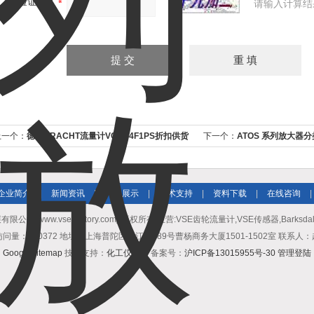
验证码：
请输入计算结
上一个：
德国KRACHT流量计VC0.04F1PS折扣供货
下一个：
ATOS 系列放大器分
企业简介
|
新闻资讯
|
产品展示
|
技术支持
|
资料下载
|
在线咨询
|
公司(www.vse-victory.com) 版权所有 主营:VSE齿轮流量计,VSE传感器,Barksda
问量：510372 地址：上海普陀区中江路889号曹杨商务大厦1501-1502室 联系人
GoogleSitemap
技术支持：
化工仪器网
备案号：
沪ICP备13015955号-30
管理登陆