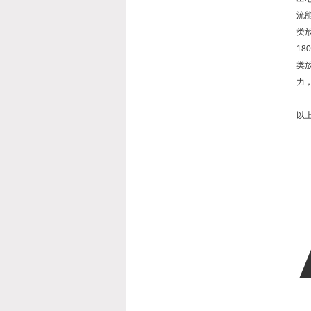
流
类
1
类
力
以