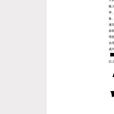
干
吸
率
备
液
齿
理
合
成
以