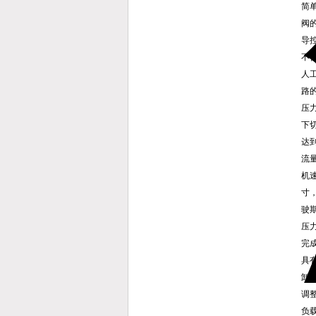
简
阀
导
不
人
路
压
下
达
流
机
寸
驶
压
完
具
卸
调
负