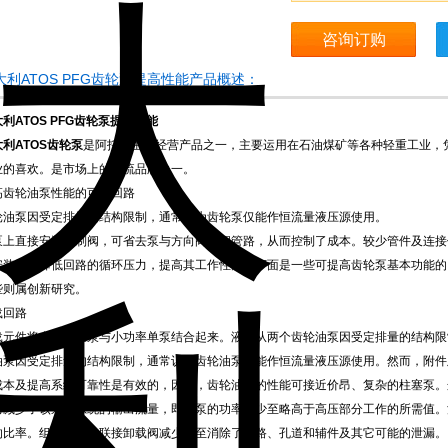
咨询订购
大利ATOS PFG齿轮泵提高性能产品概述：
利ATOS PFG齿轮泵提高性能
利ATOS齿轮泵
是阿托斯主要经营产品之一，主要运用在石油煤矿等各种轻重工业，
业的喜欢。是市场上的主流品牌之一。
高齿轮油泵性能的可行回路
轮油泵因受定排量的结构限制，通常认为齿轮泵仅能作恒流量液压源使用。
泵上直接安装控制阀，可省去泵与方向阀之间管路，从而控制了成本。较少管件及连接
安装阀可降低回路的循环压力，提高其工作性能。下面是一些可提高齿轮泵基本功能的
些则属创新研究。
载回路
载元件将在大流量泵与小功率单泵结合起来。液体从两个齿轮油泵因受定排量的结构限
油泵因受定排量的结构限制，通常认为齿轮油泵仅能作恒流量液压源使用。然而，附件
成本及提高系统可靠性是有效的，因而，齿轮油泵的性能可接近价昂、复杂的柱塞泵。
而减少了该泵对系统的输出流量，即将泵的功率减少至略高于高压部分工作的所需值。
的比率。组合或螺纹联接卸载阀减少乃至消除了管路、孔道和辅件及其它可能的泄漏。