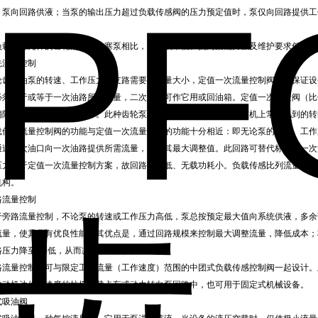
，泵向回路供液；当泵的输出压力超过负载传感阀的压力预定值时，泵仅向回路提供工
。
负载传感元件的齿轮油泵与柱塞泵相比，具有成本低、抗污染能力强及维护要求低的优
先流量控制
论齿轮油泵的转速、工作压力或支路需要的流量大小，定值一次流量控制阀总可保证设
必须大于或等于一次油路所需流量，二次流量可作它用或回油箱。定值一次流量阀（比
消除外泄漏，故降低了成本。此种齿轮泵回路的典型应用是汽车起重机上常可见到的转
载传感流量控制阀的功能与定值一次流量控制的功能十分相近：即无论泵的转速、工作
通过一次油口向一次油路提供所需流量，直至其最大调整值。此回路可替代标准的一次
压力低于定值一次流量控制方案，故回路温升低、无载功耗小。负载传感比列流量控制
机构。
路流量控制
于旁路流量控制，不论泵的转速或工作压力高低，泵总按预定最大值向系统供液，多余
流量，使其具有优良性能。其优点是，通过回路规模来控制最大调整流量，降低成本；
路压力降至zui低，从而减少管路及其泄漏。
路流量控制阀可与限定工作流量（工作速度）范围的中团式负载传感控制阀一起设计。
发动机达优良速度的垃圾运载卡车或动力转向泵回路中，也可用于固定式机械设备。
式吸油阀