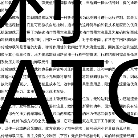
单的卸载元件由人工操纵。弹簧使卸载阀接通或关闭，当给阀一操纵信号时，阀的通断
的简单方法。
控（气动或液压）卸载阀是操纵方式的一种改进，因为此类阀可进行远程控制。其最大
仅可用远程控制，而且可用微机自动控制，通常认为这种简单的卸载技术是应用的优良
工操纵卸载元件常用于为快速动作而需大流量及快速动作而需大流量及为精确控制而减
的卸载阀无操纵信号作用时，回路一直输出大流量。对于常开阀，在常态下回路将输出
力传感卸载阀是普遍的方案。弹簧作用使卸载阀处于其大流量位置。回路压力达到溢流
切换至其小流量位置。压力传感卸载回路多用于行程中需快速、行程结束时需高压低速
到系统压力即卸的自动卸载元件，普遍用于测程仪分裂器和液压虎钳中。
量传感卸载回路中的卸载阀也是由弹簧将其压向大流量位置。该阀中的固定节流孔尺寸
速度超出此优良范围，则节流小孔压降将增加，从而将卸载阀移位至小流量位置。因此
，故此回路能耗少、工作平稳且成本低。这种回路的典型应用是，限定回路流量达优良
期间的回路压力。常用于垃圾运载卡车等。
力流量传感卸载回路的卸载阀也是由弹簧压向大流量位置，无论达到预定压力还是流量
成高压工作。此特性减少了不必要的流量，故降低了所需的功率。因为此种回路具有较
有功率综合的压力传感卸载回路，它由两组略加变化的压力传感卸载泵组成，两组泵由
载信号。此种传感方式称之为交互传感，它可使一组泵在高压下工作而另一组泵在大流
整，以使一台或两台泵卸载。此方案减少了功率需求，故可采用小容量价廉原动机。
载传感卸载回路。当主控阀的控制腔（下腔）无负载传感信号时，泵的所有流量经阀1