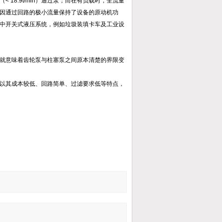
18.9t/min）通过泵；而在有负载时，全流量
因通过回路的极小流量保持了设备的原动机功
中开关式液压系统，例如垃圾装填卡车及工业设
就意味着齿轮泵与柱塞泵之间原本清楚的界限变
以其成本较低、回路简单、过滤要求低等特点，