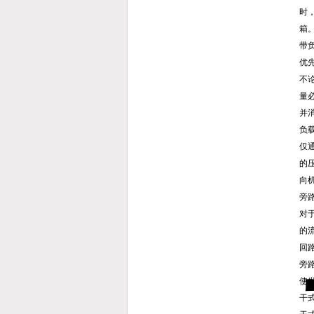
时
箱
带
优
不
量
并
负
仅
的
向
旁
对
的
回
旁
使
干