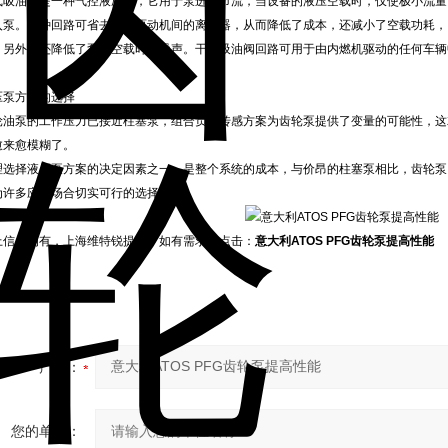
式吸油阀是一种气控液压阀，它用于泵进油节流，当设备的液压空载时，仅使极小流量（< 
入泵。这种回路可省去泵与原动机间的离合器，从而降低了成本，还减小了空载功耗，
。另外，还降低了泵在空载时的噪声。干式吸油阀回路可用于由内燃机驱动的任何车辆
。
压泵方案的选择
轮油泵的工作压力已接近柱塞泵，组合负载传感方案为齿轮泵提供了变量的可能性，这
愈来愈模糊了。
理选择液压泵方案的决定因素之一，是整个系统的成本，与价昂的柱塞泵相比，齿轮泵
为许多应用场合切实可行的选择方案。
上信息均有，上海维特锐提供，如有需求请点击：
意大利ATOS PFG齿轮泵提高性能
产品：
您的单位：