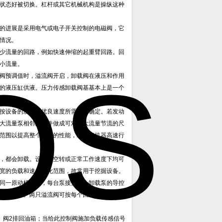
状态好被切换。杠杆或其它机械机构是操纵这种
的进展是采用电气或电子开关控制的电磁阀，它
情况。
少流量的回路，例如快速伸缩的起重臂回路。回
小流量。
阀预调值时，溢流阀开启，卸载阀在液压和作用
的液压缸供液。压力传感卸载阀基基本上是一个
按设备的发动机优良速度所需流量确定。若发动
大流量泵相邻的元件做成可对最大流量节流的尺
范围以提高整个系统的性能，或限定机器高速行
，都会卸载。设备在空转或正常工作速度下均可
宽的负载和速度变化范围，故常用于挖掘设备。
同一原动机驱动，每台泵接受另一卸载泵的导控
量下工作。两只溢流阀可按每个回路特殊的压力
、阀2排回油箱；当给此控制阀施加负载传感信号