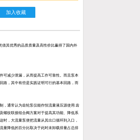
加入收藏
凭借其优秀的品质质量及高性价比赢得了国内外
件可减少泄漏，从而提高工作可靠性。而且泵本
回路，其中有些是实践证明可行的基本回路，而
制，通常认为齿轮泵仅能作恒流量液压源使用.齿
及螺纹联接组合阀方案对于提高其功能、降低系
这时，大流量泵便把流量从其出口循环到入口，
流量降低的百分比取决于此时未卸载排量占总排