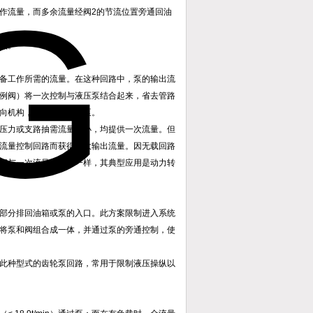
作流量，而多余流量经阀2的节流位置旁通回油
点。
备工作所需的流量。在这种回路中，泵的输出流
例阀）将一次控制与液压泵结合起来，省去管路
向机构，它省去了一个泵。
压力或支路抽需流量大小，均提供一次流量。但
流量控制回路而获得最大输出流量。因无载回路
阀与一次流量控制阀一样，其典型应用是动力转
部分排回油箱或泵的入口。此方案限制进入系统
将泵和阀组合成一体，并通过泵的旁通控制，使
此种型式的齿轮泵回路，常用于限制液压操纵以