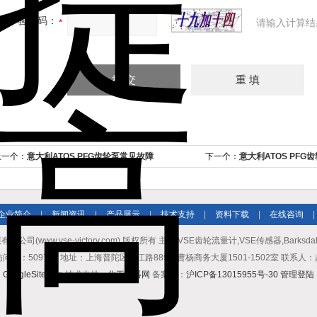
验证码：
请输入计算结
上一个：
意大利ATOS PFG齿轮泵常见故障
下一个：
意大利ATOS PF
项
企业简介
|
新闻资讯
|
产品展示
|
技术支持
|
资料下载
|
在线咨询
|
公司(www.vse-victory.com) 版权所有 主营:VSE齿轮流量计,VSE传感器,Barksda
问量：509740 地址：上海普陀区中江路889号曹杨商务大厦1501-1502室 联系人
GoogleSitemap
技术支持：
化工仪器网
备案号：
沪ICP备13015955号-30
管理登陆