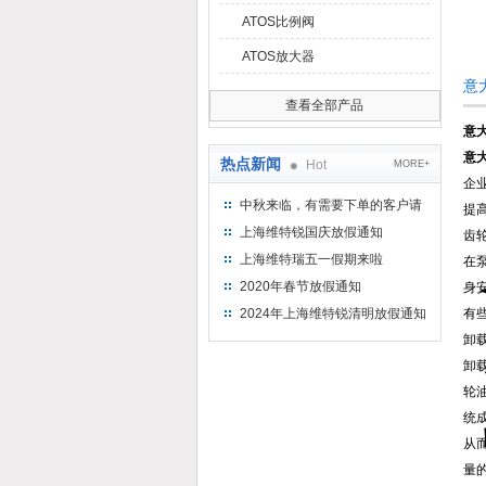
ATOS比例阀
ATOS放大器
意
查看全部产品
意大
意大
热点新闻
Hot
MORE+
企
中秋来临，有需要下单的客户请
提
提前下单
上海维特锐国庆放假通知
齿
上海维特瑞五一假期来啦
在
2020年春节放假通知
身
2024年上海维特锐清明放假通知
有
卸
卸
轮
统
从
量