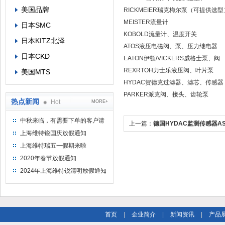
美国品牌
RICKMEIER瑞克梅尔泵（可提供选型
MEISTER流量计
日本SMC
KOBOLD流量计、温度开关
日本KITZ北泽
ATOS液压电磁阀、泵、压力继电器
日本CKD
EATON伊顿/VICKERS威格士泵、阀
REXRTOH力士乐液压阀、叶片泵
美国MTS
HYDAC贺德克过滤器、滤芯、传感器
PARKER派克阀、接头、齿轮泵
热点新闻
Hot
MORE+
中秋来临，有需要下单的客户请
上一篇：
德国HYDAC监测传感器AS 3
提前下单
上海维特锐国庆放假通知
品主要特点介绍
上海维特瑞五一假期来啦
2020年春节放假通知
2024年上海维特锐清明放假通知
首页
|
企业简介
|
新闻资讯
|
产品