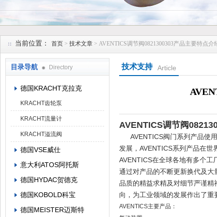
上海维特锐实业发展有限公司
当前位置：
首页
>
技术文章
> AVENTICS调节阀0821300303产品主要特点介
技术支持
目录导航
Directory
Article
德国KRACHT克拉克
AVE
KRACHT齿轮泵
KRACHT流量计
AVENTICS调节阀0821
KRACHT溢流阀
AVENTICS阀门系列产品
发展，AVENTICS系列产品在
德国VSE威仕
AVENTICS在全球各地有多个
意大利ATOS阿托斯
通过对产品的不断更新换代及大量
德国HYDAC贺德克
品质的精益求精及对细节严谨精神
德国KOBOLD科宝
向，为工业领域的发展作出了重
AVENTICS主要产品：
德国MEISTER迈斯特