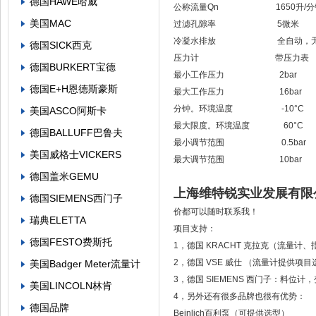
德国HAWE哈威
公称流量Qn 1650升/分
美国MAC
过滤孔隙率 5微米
冷凝水排放 全自动，无
德国SICK西克
压力计 带压力表
德国BURKERT宝德
最小工作压力 2bar
德国E+H恩德斯豪斯
最大工作压力 16bar
分钟。环境温度 -10°C
美国ASCO阿斯卡
最大限度。环境温度 60°C
德国BALLUFF巴鲁夫
最小调节范围 0.5bar
美国威格士VICKERS
最大调节范围 10bar
德国盖米GEMU
上海维特锐实业发展有限
德国SIEMENS西门子
价都可以随时联系我！
瑞典ELETTA
项目支持：
德国FESTO费斯托
1，德国 KRACHT 克拉克（流量
2，德国 VSE 威仕 （流量计提供
美国Badger Meter流量计
3，德国 SIEMENS 西门子：料
美国LINCOLN林肯
4，另外还有很多品牌也很有优势：
德国品牌
Beinlich百利泵（可提供选型）