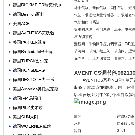
气动装置
德国RICKMEIER瑞克梅尔
标准气缸、迷你气缸、国形气缸、短
德国Beinlich百利
气缸（带远程测量传感器）、双活塞
气缸和阀门系统
美国ACE
标准阀系统、阀门系统、底座、电气
德国AVENTICS安沃驰
压力调节阀
美国PARKER派克
泄压阀、手动操作压力调节器、E/P
德国Barksdale巴士德
节流阀、球阀、截止阀、节流阀、逻
保养单元、压力调节器、集装箱、压
德国TURCK图尔克
德国HONSBERG
AVENTICS调节阀0821
德国REXROTH力士乐
AVENTICS系列NL维护
制备，紧凑或*的版本，用于高
美国Autonics奥托尼克斯
以组合该系列中的每个组件以实
德国IFM易福门
德国PILZ皮尔兹
部分 过滤压力调
美国SUN太阳
水库 储液罐，聚碳酸
德国WOERNER威纳
港口 G 1/4