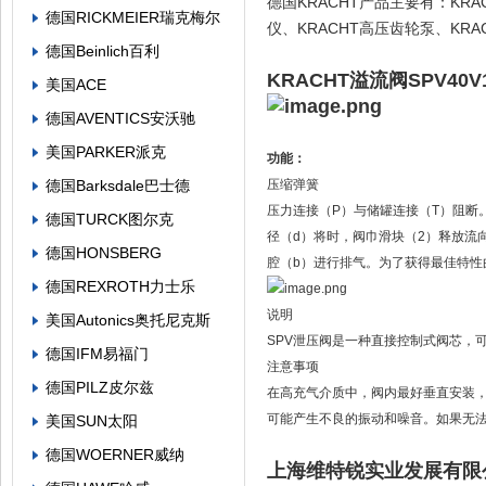
德国KRACHT产品主要有：KRA
德国RICKMEIER瑞克梅尔
仪、KRACHT高压齿轮泵、KRA
德国Beinlich百利
KRACHT溢流阀SPV40
美国ACE
德国AVENTICS安沃驰
美国PARKER派克
功能：
德国Barksdale巴士德
压缩弹簧
压力连接（P）与储罐连接（T）阻断
德国TURCK图尔克
径（d）将时，阀巾滑块（2）释放流
德国HONSBERG
腔（b）进行排气。为了获得最佳特
德国REXROTH力士乐
说明
美国Autonics奥托尼克斯
SPV泄压阀是一种直接控制式阀芯，
德国IFM易福门
注意事项
德国PILZ皮尔兹
在高充气介质中，阀内最好垂直安装
可能产生不良的振动和噪音。如果无法
美国SUN太阳
德国WOERNER威纳
上海维特锐实业发展有限