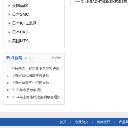
上一篇：
KRACHT齿轮泵KF25 6F1
美国品牌
00AAE0 GDW+D1F6 D25现货供应
日本SMC
日本KITZ北泽
日本CKD
美国MTS
热点新闻
Hot
MORE+
中秋来临，有需要下单的客户请
提前下单
上海维特锐国庆放假通知
上海维特瑞五一假期来啦
2020年春节放假通知
2024年上海维特锐清明放假通知
首页
|
企业简介
|
新闻资讯
|
产品