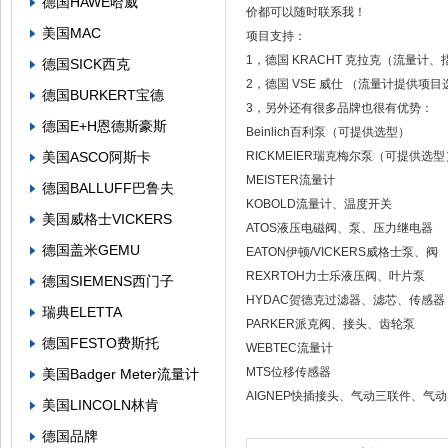
德国HAWE哈威
价都可以随时联系我！
美国MAC
项目支持：
1，德国 KRACHT 克拉克（流量
德国SICK西克
2，德国 VSE 威仕 （流量计提供
德国BURKERT宝德
3，另外还有很多品牌也很有优势：
德国E+H恩德斯豪斯
Beinlich百利泵（可提供选型）
美国ASCO阿斯卡
RICKMEIER瑞克梅尔泵（可提供选型
MEISTER流量计
德国BALLUFF巴鲁夫
KOBOLD流量计、温度开关
美国威格士VICKERS
ATOS液压电磁阀、泵、压力继电器
德国盖米GEMU
EATON伊顿/VICKERS威格士泵、阀
REXRTOH力士乐液压阀、叶片泵
德国SIEMENS西门子
HYDAC贺德克过滤器、滤芯、传感器
瑞典ELETTA
PARKER派克阀、接头、齿轮泵
德国FESTO费斯托
WEBTEC流量计
MTS位移传感器
美国Badger Meter流量计
AIGNEP快插接头、气动三联件、气
美国LINCOLN林肯
德国品牌