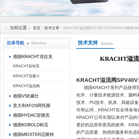
上海维特锐实业发展有限公司
当前位置：
首页
>
技术文章
> KRACHT溢流阀SPV40V1W1S020H1A阀
技术支持
目录导航
Directory
Article
德国KRACHT克拉克
KRACHT溢流
KRACHT齿轮泵
KRACHT流量计
KRACHT溢流阀SPV40
KRACHT溢流阀
德国KRACHT系列产品使用
化学、计量技术能源技术、颜料
德国VSE威仕
技术、PU技术、机床、风能设备
意大利ATOS阿托斯
许和认同，KRACHT在全球各
德国HYDAC贺德克
KRACHT公司长期以来对产
德国KOBOLD科宝
更好的品质和更高的效率。KRA
的产品质量、热情的服务和先进
德国MEISTER迈斯特