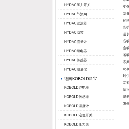
HYDAC压力开关
变化
③
HYDAC节流阀
的
HYDAC过滤器
④
HYDAC滤芯
道长
⑤
HYDAC流量计
定
HYDAC继电器
若
HYDAC传感器
⑥
此
HYDAC测量仪
时
德国KOBOLD科宝
⑦
KOBOLD继电器
情
试
KOBOLD传感器
发
KOBOLD温度计
KOBOLD液位开关
KOBOLD压力表