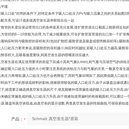
平缓.
在吸入口处*封闭的条件下,对特定条件下吸入口处压力Pv与吸入流量之间的关系如图3
匹配关系,可设计成多级真空发生器串联组合在一起.
扩散管的长度应保证喷管出口的各种波系充分发展,使扩散管道出口截面上能获得近似的均
为管径的6---10倍较为合理.为了减少能量损失,可在扩散管直管道的出口加一个扩张角为6
吸着响应时间与吸附腔的容积有关(包括扩散腔,吸附管道及吸盘或密闭舱容积等),吸附
吸入口处压力要求来说,若吸附腔的容积越小,响应时间越短;若吸入口处压力越高,吸附容
吸附容积大,且吸着速度要快,则真空发生器的喷嘴直径应越大.
真空发生器在满足使用要求的前提下应减小其耗气量(L/min),耗气量与压缩空气的供给
在确定吸入口处压力值的大小时要注意系统的供给压力与耗气量的关系,一般真空发生器所产
供表压力再增加,吸入口处压力也不会再降低了,而耗气量却增加了.因此降低吸入口处压
有时由于工件的形状或材料的影响,很难获得较低的吸入口处压力,由于从吸盘边缘或通过
况下,就需要正确选择真空发生器的尺寸,使其能够补偿泄漏造成的吸入口处压力升高.由
验来确定泄漏造成的吸入口处压力升高.由于很难知道泄漏时的有效截面积,可以通过一个
生器,吸盘和真空表组成,由真空表的显示读数,再查真空发生器的性能曲线,可很容易知道
产品：