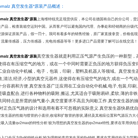
chmalz 真空发生器*原装产品概述：
hmalz 真空发生器*原装
上海维特锐充足现货供应，本公司在德国有自己的分公司，货
装产品，检查装箱空运到中国。从而客户可以避免国内代理、办事处和经销商的分级代
货源保证原装产品，假一罚十。我司有着多年的销售经验，原厂家直接拿货，价格低现
，流量传感器，压力传感器，光电传感器等等！更多进口产品需要了解可以在线交流！
真空发生器就是利用正压气源产生负压的一种新型，
hmalz 真空发生器*原装
使得在有压缩空气的地方，或在一个中同时需要正负压的地方获得负压变
工业自动化中机械，电子，包装，印刷，塑料及机器人等领域。真空发生
效,清洁,经济,小型的真空元器件,这使得在有压缩空气的地方,或在一个
十分容易和方便.真空发生器广泛应用在工业自动化中机械,电子,包装,印刷
是吸盘配合,进行各种物料的吸附,搬运,尤其适合于吸附易碎,柔软,薄的非铁
共同特点是所需的抽气量小,真空度要求不高且为间歇工作.真空发生器的
,对正负压气路的设计和选用有着不可忽视的实际意义.真空发生器快易优
空发生器的性能与喷管的小直径,收缩和扩散管的形状,通径及其相应位置和气源压力大
吸入流量qv2max的特性分析:较为理想的真空发生器的qv2max特性,要求在常用供给压
入口处压力Pv的特性分析:较为理想的真空发生器的Pv特性,要求在常用供给压力范围内(P01=0