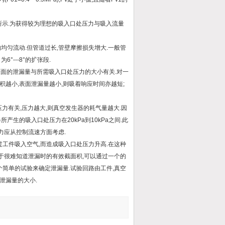
所示.为获得较为理想的吸入口处压力与吸入流量
匀流动.但管道过长,管壁摩擦损失增大.一般管
°---8°的扩张段.
表面的泄漏量与所需吸入口处压力的大小有关.对一
积越小,表面泄漏量越小,则吸着响应时间亦越短;
压力有关,压力越大,则真空发生器的耗气量越大.因
生的吸入口处压力在20kPa到10kPa之间.此
力应从控制流速方面考虑.
工件吸入空气,而造成吸入口处压力升高.在这种
于很难知道泄漏时的有效截面积,可以通过一个的
简单的试验来确定泄漏量.试验回路由工件,真空
泄漏量的大小.