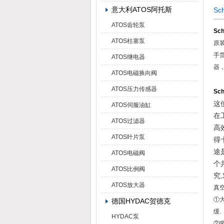
意大利ATOS阿托斯
S
ATOS齿轮泵
Sc
ATOS柱塞泵
原
手
ATOS继电器
器
ATOS电磁换向阀
ATOS压力传感器
Sc
这
ATOS伺服油缸
在
ATOS过滤器
高
ATOS叶片泵
得
途
ATOS电磁阀
个
ATOS比例阀
究
ATOS放大器
真
①大
德国HYDAC贺德克
缓.
HYDAC泵
②吸