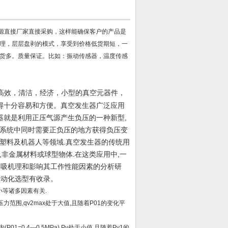
源直接厂家直接采购，这样能确保客户的产品是
理，层层盘剥的模式，享受到价格低货期短，一
货多。质量保证。比如：振动传感器，温度传感
高效，清洁，经济，小型的真空元器件，
得十分容易和方便。真空发生器广泛应用
器就是利用正压气源产生负压的一种新型,
气动系统中同时需要正负压的地方获得负压变
,塑料及机器人等领域.真空发生器的传统用
,非金属材料或球型物体.在这类应用中,一
抽吸机理和影响其工作性能因素的分析研
自动化选型有收录。
小等诸多因素有关.
力范围,qv2max处于大值,且随着P01的变化平
.4---0.5MPa),Pv处于小值,且随着Pv1的