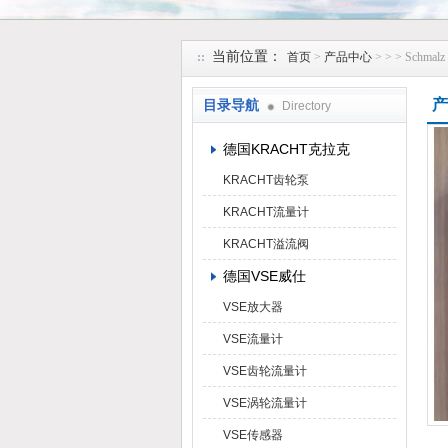
上海维特锐实业发展有限公司
当前位置：
首页
>
产品中心
> >
> Schm
产
目录导航
Directory
德国KRACHT克拉克
KRACHT齿轮泵
KRACHT流量计
KRACHT溢流阀
德国VSE威仕
VSE放大器
VSE流量计
VSE齿轮流量计
VSE涡轮流量计
VSE传感器