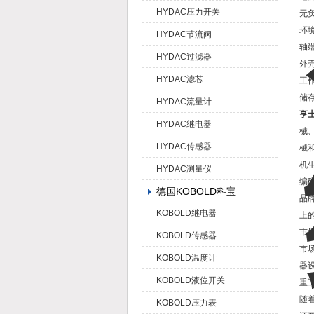
HYDAC压力开关
无负
环
HYDAC节流阀
轴端
HYDAC过滤器
外壳
HYDAC滤芯
工作
储存
HYDAC流量计
亨士
HYDAC继电器
械
HYDAC传感器
械
机
HYDAC测量仪
编
德国KOBOLD科宝
品
KOBOLD继电器
上
市
KOBOLD传感器
市
KOBOLD温度计
器
KOBOLD液位开关
重
随
KOBOLD压力表