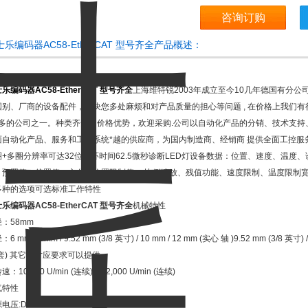
咨询订购
士乐编码器AC58-EtherCAT 型号齐全产品概述：
乐编码器AC58-EtherCAT 型号齐全
上海维特锐2003年成立至今10几年德国有分公
国别、厂商的设备配件，解决您多处麻烦和对产品质量的担心等问题 , 在价格上我们
z多的公司之一。种类齐全，价格优势，欢迎采购.公司以自动化产品的分销、技术支持
面自动化产品、服务和工程系统*越的供应商，为国内制造商、经销商 提供全面工控服
圈+多圈分辨率可达32位循环时间62.5微秒诊断LED灯设备数据：位置、速度、温
、预置值、偏置值、方向、位置限制值、 比例缩放、残值功能、速度限制、温度限制宽温范围
多种的选项可选标准工作特性
乐编码器AC58-EtherCAT 型号齐全
机械特性
：58mm
6 mm / 8 mm / 9.52 mm (3/8 英寸) / 10 mm / 12 mm (实心 轴 )9.52 mm (3/8 英寸) / 
套) 其它尺寸应要求可以提供
速：10,000 U/min (连续)，12,000 U/min (连续)
气特性
电压:DC 7 - 30 V