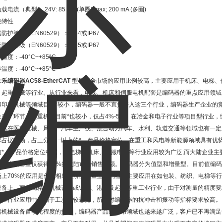
载电流（典型） 24V: 85 mA (单圈) max; 200 mA (多圈)
境特性
防护等级（EN60529）：IP64或IP67
防护等级（EN60529）：IP65或IP67
温度：-40°C~+85°C
温度：-40°C~+85°C
乐编码器AC58-EtherCAT 型号齐全
市场的应用比例较高，主要应用于机床、电梯、
、起重机械等行业。从行业来看，电梯、机床和伺服电机配套是编码器的重点应用领域，
和印刷机械等领域目前*较小，编码器一般不直接进入这三个行业，编码器生产企业的
生产厂环节。起重机械目前*也较小，仅占4%-5%。在冶金和电子行业等项目型行业，
码器在医疗机械、风电、汽车生产线、混合动力汽车、水利、轨道交通等领域也有一定
牌占据市场，占三分之一以上的*，产品价格定位，在重工和风电等新能源领域具有优
的*，产品价格定位中端，在电梯、机床、伺服电机等行业应用较为广泛;而大陆企业
场近半销售量仅获得25%的大陆市场销售份额。编码器分为值型和增量型。目前值编
场上70%的应用是价格相对经济的增量型编码器，主要应用在如包装、纺织、电梯等
设备上。而在高精度机械设备或钢铁、港口及起重等重工业行业，由于对测量的精度要
工业行业应用中，由于工况比较恶劣，所以对编码器的抗冲击和振动等指标要求较高。
着机械设备自动化程度的提高，编码器产品的应用领域也越来越广泛，客户已不再满足