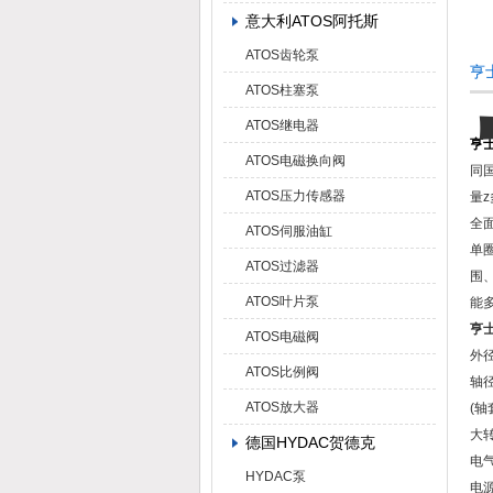
意大利ATOS阿托斯
ATOS齿轮泵
亨
ATOS柱塞泵
ATOS继电器
亨士
ATOS电磁换向阀
同
ATOS压力传感器
量
全
ATOS伺服油缸
单
ATOS过滤器
围
ATOS叶片泵
能
亨士
ATOS电磁阀
外径
ATOS比例阀
轴径：
ATOS放大器
(轴
大转
德国HYDAC贺德克
电
HYDAC泵
电源