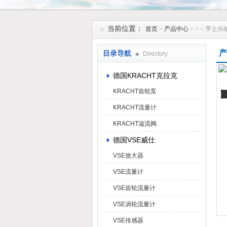
上海维特锐实业发展有限公司
当前位置：
首页
>
产品中心
> >
> 亨士乐编
产
目录导航
Directory
德国KRACHT克拉克
KRACHT齿轮泵
KRACHT流量计
KRACHT溢流阀
德国VSE威仕
VSE放大器
VSE流量计
VSE齿轮流量计
VSE涡轮流量计
VSE传感器