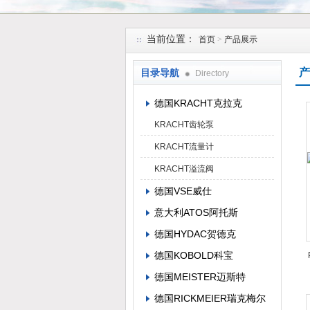
上海维特锐实业发展有限公司
当前位置：
首页
>
产品展示
产
目录导航
Directory
德国KRACHT克拉克
KRACHT齿轮泵
KRACHT流量计
KRACHT溢流阀
德国VSE威仕
意大利ATOS阿托斯
德国HYDAC贺德克
德国KOBOLD科宝
德国MEISTER迈斯特
德国RICKMEIER瑞克梅尔