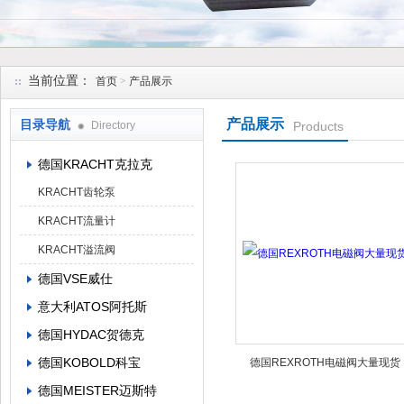
上海维特锐实业发展有限公司
当前位置：
首页
>
产品展示
产品展示
目录导航
Directory
Products
德国KRACHT克拉克
KRACHT齿轮泵
KRACHT流量计
KRACHT溢流阀
德国VSE威仕
意大利ATOS阿托斯
德国HYDAC贺德克
德国KOBOLD科宝
德国REXROTH电磁阀大量现货
德国MEISTER迈斯特