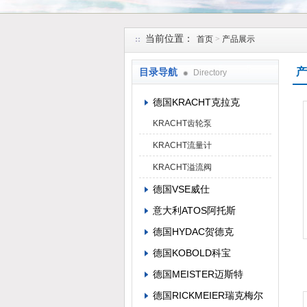
上海维特锐实业发展有限公司
当前位置：
首页
>
产品展示
产
目录导航
Directory
德国KRACHT克拉克
KRACHT齿轮泵
KRACHT流量计
KRACHT溢流阀
德国VSE威仕
意大利ATOS阿托斯
德国HYDAC贺德克
德国KOBOLD科宝
德国MEISTER迈斯特
德国RICKMEIER瑞克梅尔