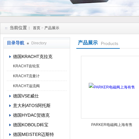
上海维特锐实业发展有限公司
当前位置：
首页
>
产品展示
产品展示
目录导航
Directory
Products
德国KRACHT克拉克
KRACHT齿轮泵
KRACHT流量计
KRACHT溢流阀
德国VSE威仕
意大利ATOS阿托斯
德国HYDAC贺德克
德国KOBOLD科宝
PARKER电磁阀上海有售
德国MEISTER迈斯特